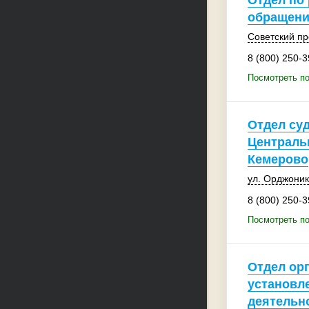
Отдел по 
обращени
Советский пр
8 (800) 250-3
Посмотреть по
Отдел су
Централь
Кемерово
ул. Орджоник
8 (800) 250-3
Посмотреть по
Отдел ор
установл
деятельн