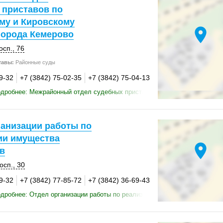
 приставов по
му и Кировскому
location_on
города Кемерово
осп., 76
тавы:
Районные суды
9-32
+7 (3842) 75-02-35
+7 (3842) 75-04-13
дробнее: Межрайонный отдел судебных приставов по Рудничному и Кир
ганизации работы по
ии имущества
location_on
в
осп., 30
9-32
+7 (3842) 77-85-72
+7 (3842) 36-69-43
дробнее: Отдел организации работы по реализации имущества должник