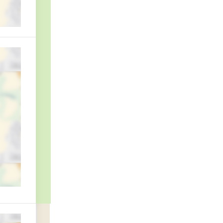
овскому районам г. Кемерово Управления Федеральной службы судебных