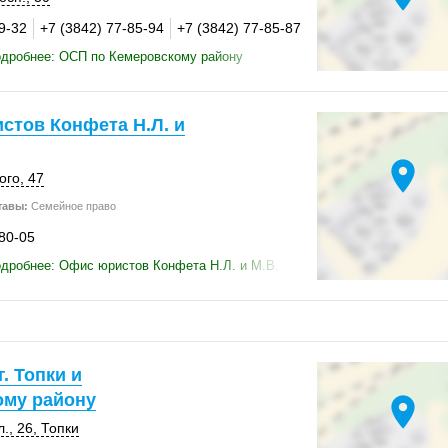
9-32
+7 (3842) 77-85-94
+7 (3842) 77-85-87
одробнее: ОСП по Кемеровскому району
стов Конфета Н.Л. и
location_on
ого, 47
тавы:
Семейное право
-80-05
дробнее: Офис юристов Конфета Н.Л. и М.В.
. Топки и
ому району
location_on
., 26
,
Топки