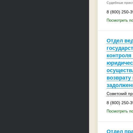
Судебные прис
8 (800) 250-3
Посмотреть по
Отдел ве
государст
контроля
юридичес
осуществ
возврату
задолжен
Советский пр
8 (800) 250-3
Посмотреть по
Отдел пр