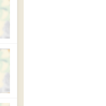
ии
асности