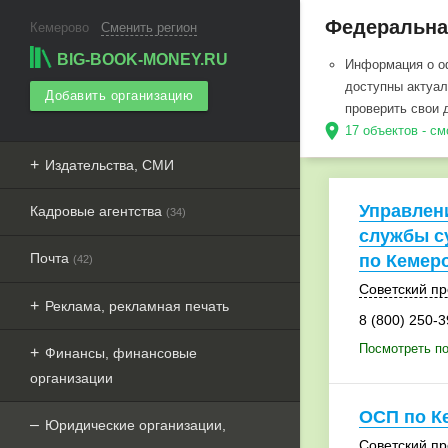
Федеральная
Кемерово
Сменить регион
BIG-BOOK-MONEY.RU
Информация о о
доступны актуал
Добавить организацию
проверить свои 
location_on
17 объектов - с
Издательства, СМИ
Управлен
Кадровые агентства
(34)
службы с
Почта
по Кемер
(42)
Советский пр
Реклама, рекламная печать
8 (800) 250-3
Посмотреть по
Финансы, финансовые
организации
ОСП по К
Юридические организации,
Советский пр