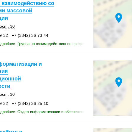
о взаимодействию со
ми массовой
location_on
ции
осп., 30
9-32
+7 (3842) 36-73-44
дробнее: Группа по взаимодействию со средствами массовой информац
форматизации и
ния
ционной
location_on
ости
осп., 30
9-32
+7 (3842) 36-25-10
одробнее: Отдел информатизации и обеспечения информационной безоп