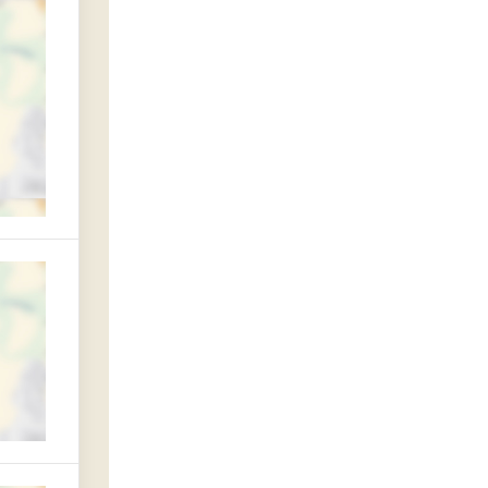
овскому районам города Кемерово
ов