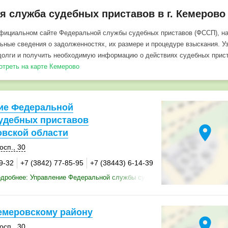
 служба судебных приставов в г. Кемерово
фициальном сайте Федеральной службы судебных приставов (ФССП), на
ьные сведения о задолженностях, их размере и процедуре взыскания. Уз
долги и получить необходимую информацию о действиях судебных прист
мотреть на карте Кемерово
ие Федеральной
удебных приставов
location_on
овской области
осп., 30
9-32
+7 (3842) 77-85-95
+7 (38443) 6-14-39
дробнее: Управление Федеральной службы судебных приставов по Кеме
емеровскому району
location_on
осп., 30