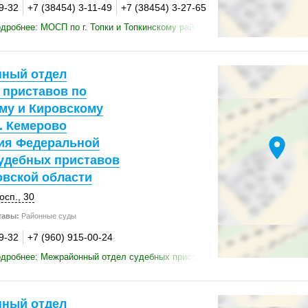
9-32
+7 (38454) 3-11-49
+7 (38454) 3-27-65
дробнее: МОСП по г. Топки и Топкинскому району
ный отдел
 приставов по
му и Кировскому
. Кемерово
location_on
ия Федеральной
удебных приставов
овской области
осп., 30
тавы:
Районные суды
9-32
+7 (960) 915-00-24
дробнее: Межрайонный отдел судебных приставов по Рудничному и Кир
ный отдел