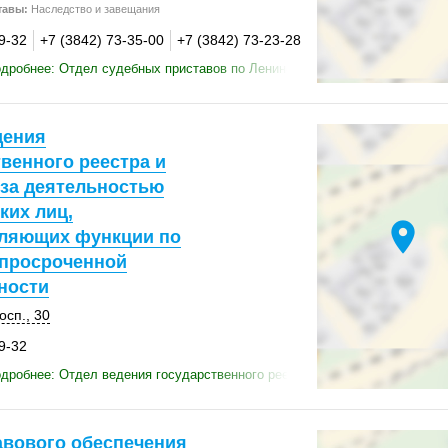
тавы:
Наследство и завещания
9-32
+7 (3842) 73-35-00
+7 (3842) 73-23-28
дробнее: Отдел судебных приставов по Ленинскому району городу Кем
дения
венного реестра и
 за деятельностью
ких лиц,
location_on
ляющих функции по
 просроченной
ности
осп., 30
9-32
дробнее: Отдел ведения государственного реестра и контроля за деят
авового обеспечения