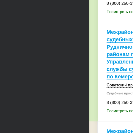
8 (800) 250-3
Посмотреть по
Межрайон
судебных
Руднично
районам г
Управлен
службы с
по Кемер
Советский пр
Судебные прис
8 (800) 250-3
Посмотреть по
Межрайон