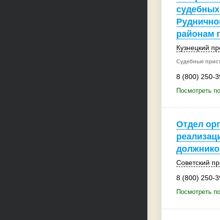
судебных
Руднично
районам 
Кузнецкий пр
Судебные прис
8 (800) 250-3
Посмотреть по
Отдел ор
реализац
должнико
Советский пр
8 (800) 250-3
Посмотреть по