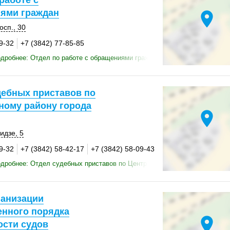
работе с
ями граждан
location_on
осп., 30
9-32
+7 (3842) 77-85-85
дробнее: Отдел по работе с обращениями граждан
дебных приставов по
ному району города
location_on
идзе, 5
9-32
+7 (3842) 58-42-17
+7 (3842) 58-09-43
дробнее: Отдел судебных приставов по Центральному району города К
ганизации
енного порядка
location_on
ости судов