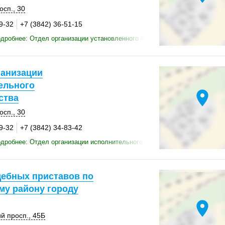
осп., 30
9-32
+7 (3842) 36-51-15
дробнее: Отдел организации установленного порядка деятельности суд
ганизации
ельного
location_on
ства
осп., 30
9-32
+7 (3842) 34-83-42
дробнее: Отдел организации исполнительного производства
дебных приставов по
му району городу
location_on
й просп.,
45Б